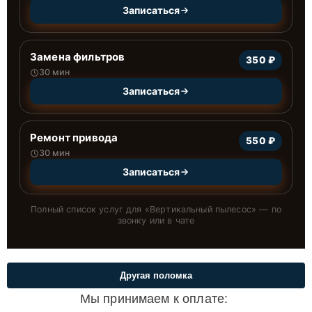
Записаться
Замена фильтров
350 ₽
30 мин
Записаться
Ремонт привода
550 ₽
30 мин
Записаться
Полный список услуг для «
Вертикальный пылесос
» — по
звонку или в чате
Другая поломка
Мы принимаем к оплате: