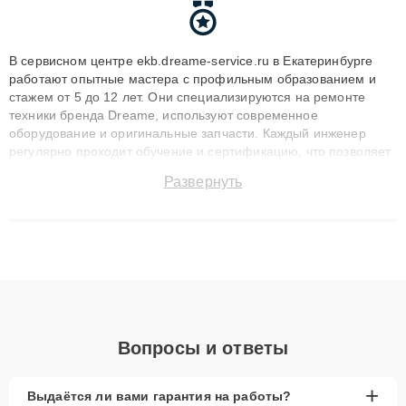
В сервисном центре ekb.dreame-service.ru в Екатеринбурге
работают опытные мастера с профильным образованием и
стажем от 5 до 12 лет. Они специализируются на ремонте
техники бренда Dreame, используют современное
оборудование и оригинальные запчасти. Каждый инженер
регулярно проходит обучение и сертификацию, что позволяет
быстро и точноdiagnostikировать поломки и восстанавливать
Развернуть
технику с сохранением гарантии до 3 лет. Наши мастера
решают сложные случаи: от замены матриц и материнских
плат до ремонта после залития и восстановления данных.
Благодаря высокой квалификации и ответственному подходу
клиенты получают быстрый, качественный ремонт и понятные
объяснения по результатам диагностики.
Вопросы и ответы
+
Выдаётся ли вами гарантия на работы?