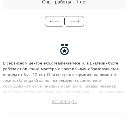
Опыт работы – 7 лет
В сервисном центре ekb.dreame-service.ru в Екатеринбурге
работают опытные мастера с профильным образованием и
стажем от 5 до 12 лет. Они специализируются на ремонте
техники бренда Dreame, используют современное
оборудование и оригинальные запчасти. Каждый инженер
регулярно проходит обучение и сертификацию, что позволяет
быстро и точноdiagnostikировать поломки и восстанавливать
Развернуть
технику с сохранением гарантии до 3 лет. Наши мастера
решают сложные случаи: от замены матриц и материнских
плат до ремонта после залития и восстановления данных.
Благодаря высокой квалификации и ответственному подходу
клиенты получают быстрый, качественный ремонт и понятные